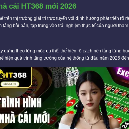
à cái HT368 mới 2026
trên thị trường giải trí trực tuyến với định hướng phát triển rõ
tảng bài bản, tập trung vào trải nghiệm thực tế của người tham
y dựng theo từng mốc cụ thể, thể hiện rõ cách nền tảng từng bư
ể hiện quá trình tăng trưởng của hệ thống từ đầu năm 2026 đến 