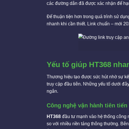
các đường dẫn đã được xác nhận để hạn
Để thuận tiện hơn trong quá trình sử dụng
nhanh khi cần thiết. Link chuẩn – mới 2
Yếu tố giúp HT368 nha
Thương hiệu tạo được sức hút nhờ sự kết
truy cập đầu tiên. Những yếu tố dưới đâ
ngắn.
Công nghệ vận hành tiên tiến
HT368
đầu tư mạnh vào hệ thống công ng
so với nhiều nền tảng thông thường. Bên