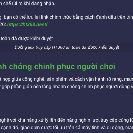
 chế rủi ro khi đăng nhập.
, bạn có thể lưu lại link chính thức bằng cách đánh dấu trên trìn
026:
https://ht368.best/
Đường link truy cập HT368 an toàn đã được kiểm duyệt
nh chóng chinh phục người chơi
 hợp giữa công nghệ, sản phẩm và cách vận hành rõ ràng, mang 
y góp phần giúp nền tảng nhanh chóng chinh phục người dùng và 
hệ với khả năng xử lý lên đến hàng nghìn lượt truy cập cùng lú
 cạnh đó, giao diện được tối ưu trên cả máy tính và di động, ma