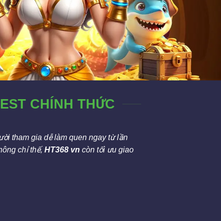
.BEST CHÍNH THỨC
ười tham gia dễ làm quen ngay từ lần
hông chỉ thế,
HT368 vn
còn tối ưu giao