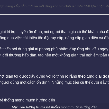
 tục nâng cấp bảo mật và mở rộng kho trò chơi lên hơn 150 lựa chọn, đ
iải trí trực tuyến ổn định, nơi người tham gia có thể khám phá 
hông qua việc cải thiện tốc độ truy cập, nâng cấp giao diện và 
hát triển nội dung giải trí phong phú nhằm đáp ứng nhu cầu ng
i đổi thưởng hấp dẫn, tạo nên một không gian trải nghiệm toàn d
thời gian tới được xây dựng với lộ trình rõ ràng theo từng giai đo
gười dùng một cách ổn định. Những mục tiêu cụ thể dưới đây thể 
Mục tiêu tương lai mà hệ thống mong muốn hướng đến