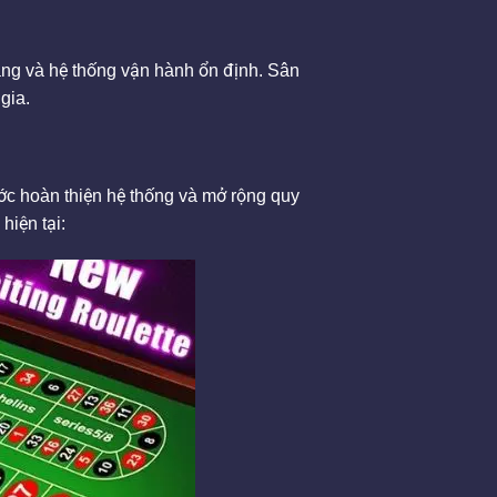
 ràng và hệ thống vận hành ổn định. Sân
 gia.
ớc hoàn thiện hệ thống và mở rộng quy
hiện tại: