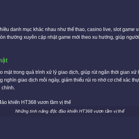
hiều danh mục khác nhau như thể thao, casino live, slot game 
òn thường xuyên cập nhật game mới theo xu hướng, giúp người 
mật
 mật trong quá trình xử lý giao dịch, giúp rút ngắn thời gian xử 
g nghìn giao dịch mỗi ngày, giảm thiểu rủi ro nhờ cơ chế xác th
 chính.
Những tính năng độc đáo khiến HT368 vươn tầm vị thế