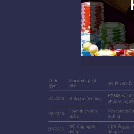
Thời
Giai đoạn phát
Mô tả chi tiết
gian
triển
HT368
bắt đầ
01/2026
Khởi tạo nền tảng
phục vụ ngườ
Hoàn thiện sản
Nền tảng bổ s
02/2026
phẩm
thiết bị.
Mở rộng người
Hệ thống ghi 
03/2026
dùng
đáng kể.